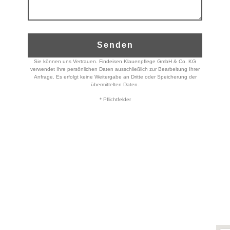
Senden
Sie können uns Vertrauen. Findeisen Klauenpflege GmbH & Co. KG
verwendet Ihre persönlichen Daten ausschließlich zur Bearbeitung Ihrer
Anfrage. Es erfolgt keine Weitergabe an Dritte oder Speicherung der
übermittelten Daten.
* Pflichtfelder
Öffnungszeiten:
Postanschrift:
Montag bis Freitag
Findeisen Klauenpflege
GmbH & Co. KG
07:00 Uhr bis 16:00 Uhr
Mühlenblick 7
(oder nach Vereinbarung)